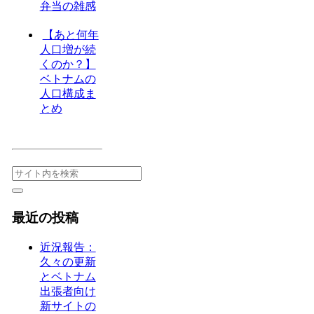
弁当の雑感
【あと何年
人口増が続
くのか？】
ベトナムの
人口構成ま
とめ
最近の投稿
近況報告：
久々の更新
とベトナム
出張者向け
新サイトの