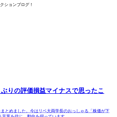
ィクションブログ！
しぶりの評価損益マイナスで思ったこ
をまとめました。今はリベ大両学長のおっしゃる「株価が下
う言葉を信じ、動向を伺っています。