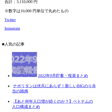
合計：3,110,000 円
※数字は10,000 円単位で丸めたもの
Twitter
Instagram
■人気の記事
2022年9月貯蓄・投資まとめ
ナポリタンは伏兵にあらず！新しいBIGのり弁
当の雑感
【あと何年人口増が続くのか？】ベトナムの
人口構成まとめ