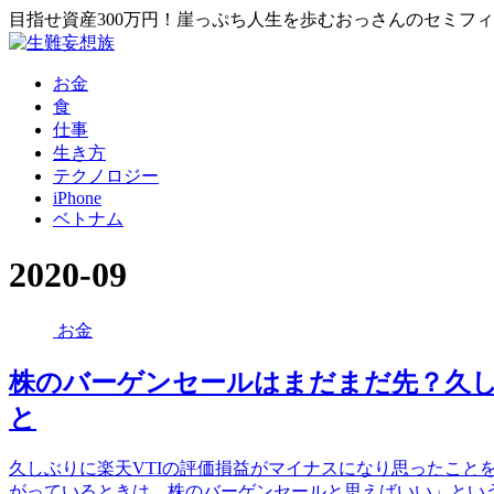
目指せ資産300万円！崖っぷち人生を歩むおっさんのセミフ
お金
食
仕事
生き方
テクノロジー
iPhone
ベトナム
2020-09
お金
株のバーゲンセールはまだまだ先？久
と
久しぶりに楽天VTIの評価損益がマイナスになり思ったこと
がっているときは、株のバーゲンセールと思えばいい」とい