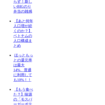
らず！新し
いBIGのり
弁当の雑感
【あと何年
人口増が続
くのか？】
ベトナムの
人口構成ま
とめ
ほっともっ
との還元率
は最大
14%、普通
に利用して
も10%！！
【もう食べ
た？】味源
の「モスバ
ーガーポテ