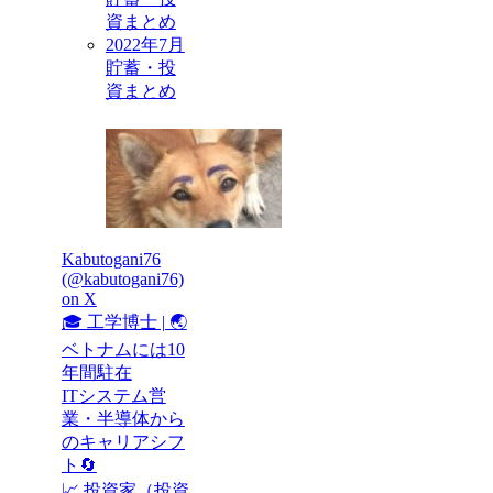
資まとめ
2022年7月
貯蓄・投
資まとめ
Kabutogani76
(@kabutogani76)
on X
🎓 工学博士 | 🌏
ベトナムには10
年間駐在
ITシステム営
業・半導体から
のキャリアシフ
ト🔄
📈 投資家（投資