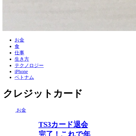
お金
食
仕事
生き方
テクノロジー
iPhone
ベトナム
クレジットカード
お金
TS3カード退会
完了！これで年