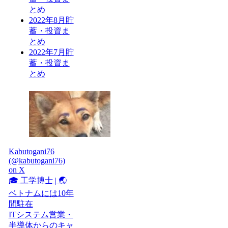
とめ
2022年8月貯
蓄・投資ま
とめ
2022年7月貯
蓄・投資ま
とめ
Kabutogani76
(@kabutogani76)
on X
🎓 工学博士 | 🌏
ベトナムには10年
間駐在
ITシステム営業・
半導体からのキャ