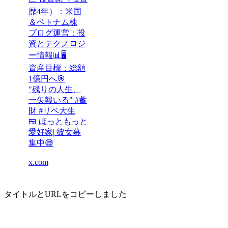
歴4年）：米国
＆ベトナム株
ブログ運営：投
資とテクノロジ
ー情報📊🖥️
資産目標：総額
1億円へ🎯
"残りの人生、
一矢報いる" #蓄
財 #リベ大生
🍱 ほっともっと
愛好家| 彼女募
集中😅
x.com
タイトルとURLをコピーしました