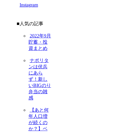
Instagram
■人気の記事
2022年9月
貯蓄・投
資まとめ
ナポリタ
ンは伏兵
にあら
ず！新し
いBIGのり
弁当の雑
感
【あと何
年人口増
が続くの
か？】ベ