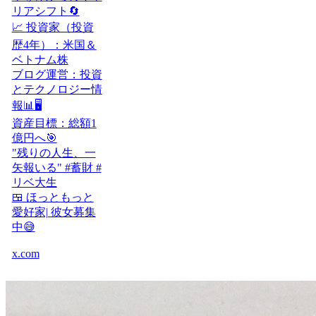
リアシフト🔄
📈 投資家（投資
歴4年）：米国＆
ベトナム株
ブログ運営：投資
とテクノロジー情
報📊🖥️
資産目標：総額1
億円へ🎯
"残りの人生、一
矢報いる" #蓄財 #
リベ大生
🍱 ほっともっと
愛好家| 彼女募集
中😅
x.com