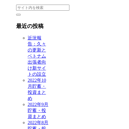
最近の投稿
近況報
告：久々
の更新と
ベトナム
出張者向
け新サイ
トの設立
2022年10
月貯蓄・
投資まと
め
2022年9月
貯蓄・投
資まとめ
2022年8月
貯蓄・投