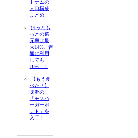
トナムの
人口構成
まとめ
ほっとも
っとの還
元率は最
大14%、普
通に利用
しても
10%！！
【もう食
べた？】
味源の
「モスバ
ーガーポ
テト」を
入手！