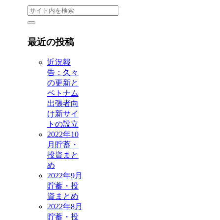
最近の投稿
近況報
告：久々
の更新と
ベトナム
出張者向
け新サイ
トの設立
2022年10
月貯蓄・
投資まと
め
2022年9月
貯蓄・投
資まとめ
2022年8月
貯蓄・投