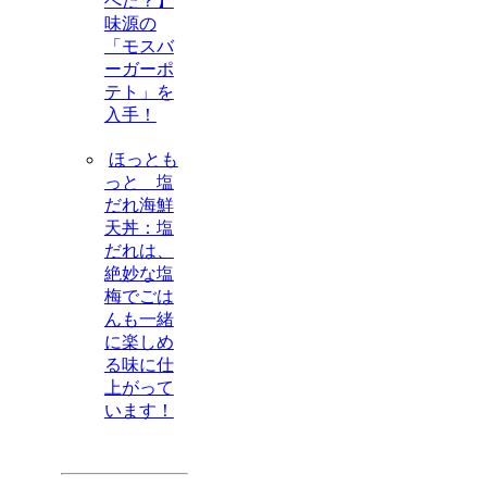
べた？】
味源の
「モスバ
ーガーポ
テト」を
入手！
ほっとも
っと 塩
だれ海鮮
天丼：塩
だれは、
絶妙な塩
梅でごは
んも一緒
に楽しめ
る味に仕
上がって
います！