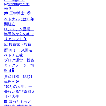
(@kabutogani76)
on X
🎓 工学博士 | 🌏
ベトナムには10年
間駐在
ITシステム営業・
半導体からのキャ
リアシフト🔄
📈 投資家（投資
歴4年）：米国＆
ベトナム株
ブログ運営：投資
とテクノロジー情
報📊🖥️
資産目標：総額1
億円へ🎯
"残りの人生、一
矢報いる" #蓄財 #
リベ大生
🍱 ほっともっと