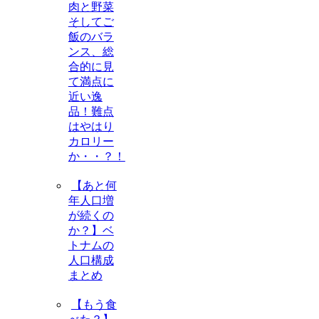
肉と野菜
そしてご
飯のバラ
ンス、総
合的に見
て満点に
近い逸
品！難点
はやはり
カロリー
か・・？！
【あと何
年人口増
が続くの
か？】ベ
トナムの
人口構成
まとめ
【もう食