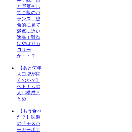
丼：味、肉
と野菜そし
てご飯のバ
ランス、総
合的に見て
満点に近い
逸品！難点
はやはりカ
ロリー
か・・？！
【あと何年
人口増が続
くのか？】
ベトナムの
人口構成ま
とめ
【もう食べ
た？】味源
の「モスバ
ーガーポテ