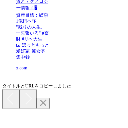
資とテクノロジ
ー情報📊🖥️
資産目標：総額
1億円へ🎯
"残りの人生、
一矢報いる" #蓄
財 #リベ大生
🍱 ほっともっと
愛好家| 彼女募
集中😅
x.com
タイトルとURLをコピーしました