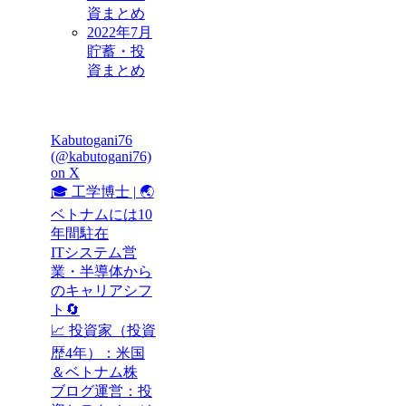
資まとめ
2022年7月
貯蓄・投
資まとめ
Kabutogani76
(@kabutogani76)
on X
🎓 工学博士 | 🌏
ベトナムには10
年間駐在
ITシステム営
業・半導体から
のキャリアシフ
ト🔄
📈 投資家（投資
歴4年）：米国
＆ベトナム株
ブログ運営：投