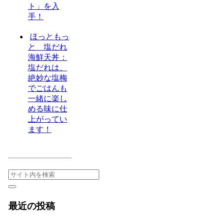
ト」を入
手！
ほっともっ
と 塩だれ
海鮮天丼：
塩だれは、
絶妙な塩梅
でごはんも
一緒に楽し
める味に仕
上がってい
ます！
最近の投稿