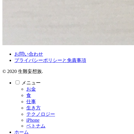
お問い合わせ
プライバシーポリシーと免責事項
© 2020 生難妄想族.
メニュー
お金
食
仕事
生き方
テクノロジー
iPhone
ベトナム
ホーム