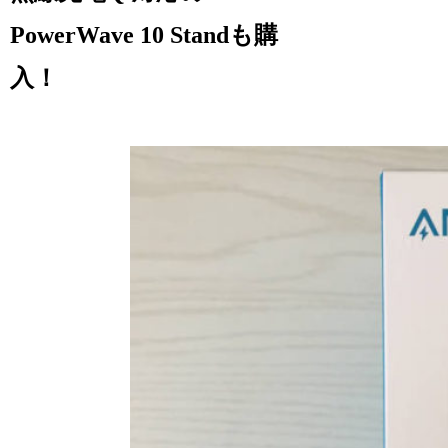
PowerWave 10 Standも購
入！