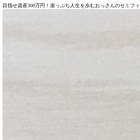
目指せ資産300万円！崖っぷち人生を歩むおっさんのセミフ