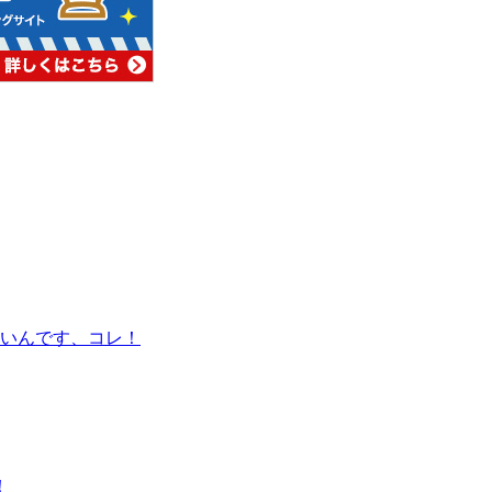
いんです、コレ！
！