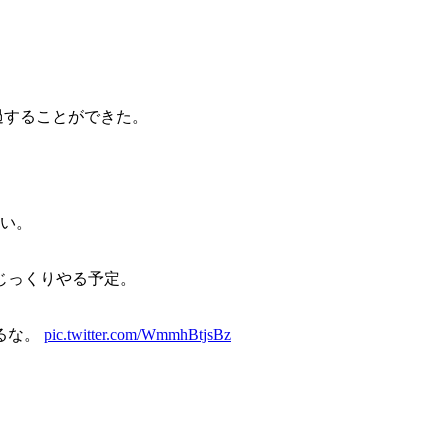
通過することができた。
らい。
じっくりやる予定。
るな。
pic.twitter.com/WmmhBtjsBz