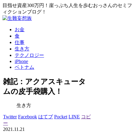
目指せ資産300万円！崖っぷち人生を歩むおっさんのセミフ
ィクションブログ！
お金
食
仕事
生き方
テクノロジー
iPhone
ベトナム
雑記：アクアスキュータ
ムの皮手袋購入！
生き方
Twitter
Facebook
はてブ
Pocket
LINE
コピ
ー
2021.11.21