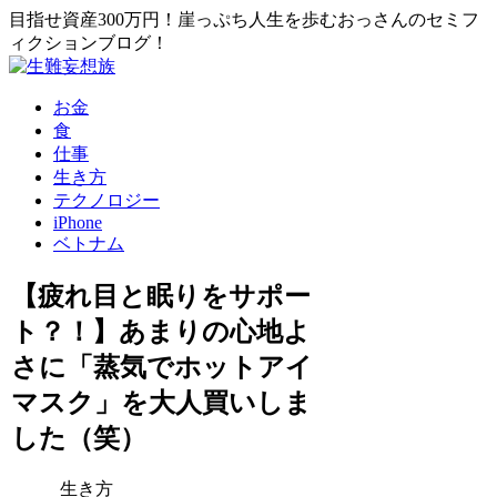
目指せ資産300万円！崖っぷち人生を歩むおっさんのセミフ
ィクションブログ！
お金
食
仕事
生き方
テクノロジー
iPhone
ベトナム
【疲れ目と眠りをサポー
ト？！】あまりの心地よ
さに「蒸気でホットアイ
マスク」を大人買いしま
した（笑）
生き方