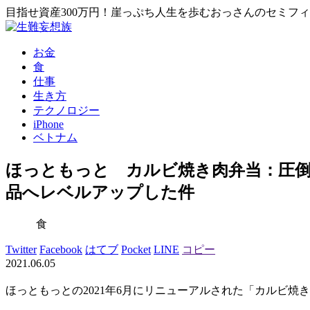
目指せ資産300万円！崖っぷち人生を歩むおっさんのセミフ
お金
食
仕事
生き方
テクノロジー
iPhone
ベトナム
ほっともっと カルビ焼き肉弁当：圧
品へレベルアップした件
食
Twitter
Facebook
はてブ
Pocket
LINE
コピー
2021.06.05
ほっともっとの2021年6月にリニューアルされた「カルビ焼