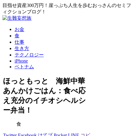
目指せ資産300万円！崖っぷち人生を歩むおっさんのセミフ
ィクションブログ！
お金
食
仕事
生き方
テクノロジー
iPhone
ベトナム
ほっともっと 海鮮中華
あんかけごはん：食べ応
え充分のイチオシヘルシ
ー弁当！
食
Twitter
Facebook
はてブ
Pocket
LINE
コピ